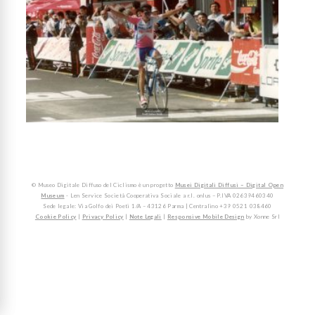
© Museo Digitale Diffuso del Ciclismo è un progetto
Musei Digitali Diffusi – Digital Open
Museum
- Len Service Società Cooperativa Sociale a r.l. onlus – P.IVA 02639460340
Sede legale: Via Golfo dei Poeti 1/A – 43126 Parma | Centralino +39 0521 038460
Cookie Policy
|
Privacy Policy
|
Note Legali
|
Responsive Mobile Design
by Xonne Srl