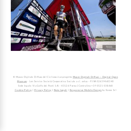
© Museo Digitale Diffuso del Ciclismo è un progetto
Musei Digitali Diffusi – Digital Open
Museum
- Len Service Società Cooperativa Sociale a r.l. onlus – P.IVA 02639460340
Sede legale: Via Golfo dei Poeti 1/A – 43126 Parma | Centralino +39 0521 038460
Cookie Policy
|
Privacy Policy
|
Note Legali
|
Responsive Mobile Design
by Xonne Srl