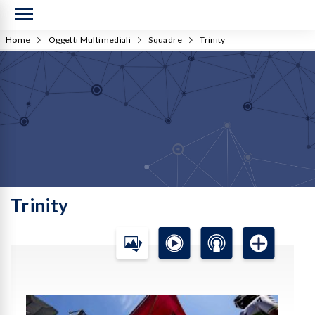
Home
Oggetti Multimediali
Squadre
Trinity
Trinity