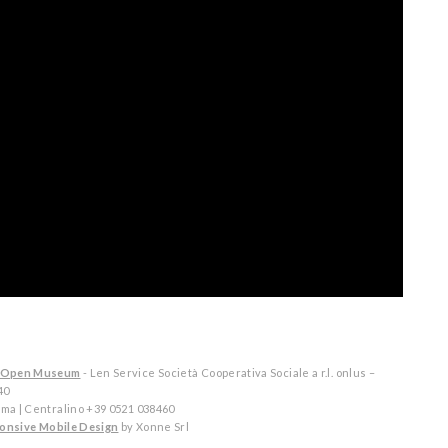
tal Open Museum
- Len Service Società Cooperativa Sociale a r.l. onlus –
40
arma | Centralino +39 0521 038460
onsive Mobile Design
by Xonne Srl