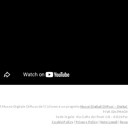
© Museo Digitale Diffuso del Ciclismo è un progetto
Musei Digitali Diffusi – Digi
P.IVA 026394603
Sede legale: Via Golfo dei Poeti 1/A – 43126 P
Cookie Policy
|
Privacy Policy
|
Note Legali
|
Resp