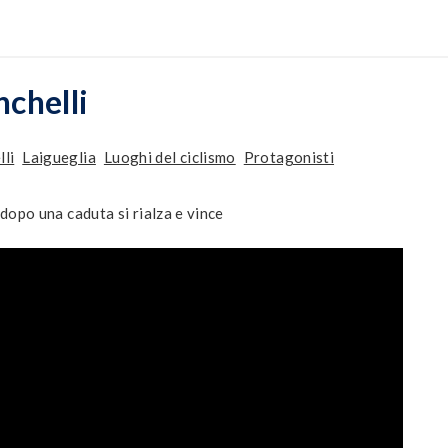
nchelli
li
Laigueglia
Luoghi del ciclismo
Protagonisti
opo una caduta si rialza e vince