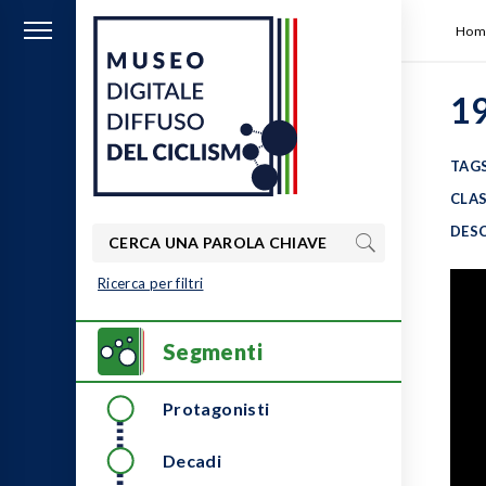
Hom
19
TAGS
MUSEO DIGITALE
CLAS
Scopri i territori d'Italia attraverso
DESC
DIFFUSO DEL
la lente del ciclismo
CICLISMO
Ricerca per filtri
Primary
Segmenti
Menu
Protagonisti
Decadi