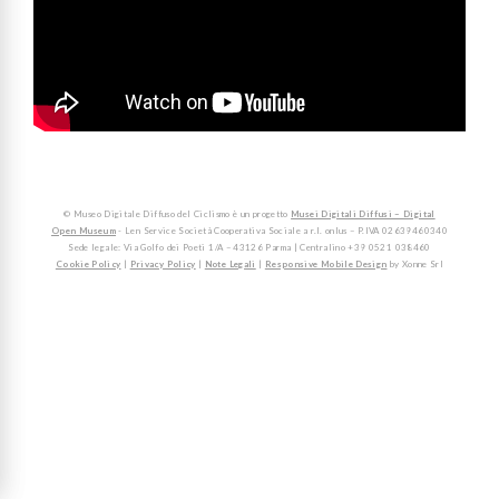
© Museo Digitale Diffuso del Ciclismo è un progetto
Musei Digitali Diffusi – Digital
Open Museum
- Len Service Società Cooperativa Sociale a r.l. onlus – P.IVA 02639460340
Sede legale: Via Golfo dei Poeti 1/A – 43126 Parma | Centralino +39 0521 038460
Cookie Policy
|
Privacy Policy
|
Note Legali
|
Responsive Mobile Design
by Xonne Srl