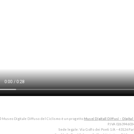
© Museo Digitale Diffuso del Ciclismo è un progetto
Musei Digitali Diffusi – Digi
P.IVA 026394603
Sede legale: Via Golfo dei Poeti 1/A – 43126 P