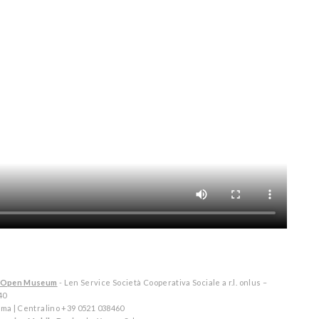
tal Open Museum
- Len Service Società Cooperativa Sociale a r.l. onlus –
40
arma | Centralino +39 0521 038460