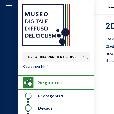
Hom
20
TAGS
MUSEO DIGITALE
CLAS
Scopri i territori d'Italia attraverso
DESC
DIFFUSO DEL
la lente del ciclismo
Itali
CICLISMO
Ricerca per filtri
Primary
Segmenti
Menu
Protagonisti
Decadi