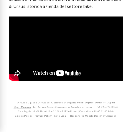
di Ursus, storica azienda del settore bike.
© Museo Digitale Diffuso del Ciclismo è un progetto
Musei Digitali Diffusi – Digital
Open Museum
- Len Service Società Cooperativa Sociale a r.l. onlus – P.IVA 02639460340
Sede legale: Via Golfo dei Poeti 1/A – 43126 Parma | Centralino +39 0521 038460
Cookie Policy
|
Privacy Policy
|
Note Legali
|
Responsive Mobile Design
by Xonne Srl