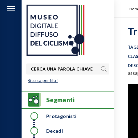
Hom
Tr
TAGS
MUSEO DIGITALE
CLAS
Scopri i territori d'Italia attraverso
DESC
DIFFUSO DEL
la lente del ciclismo
assa
CICLISMO
Ricerca per filtri
Primary
Segmenti
Menu
Protagonisti
Decadi