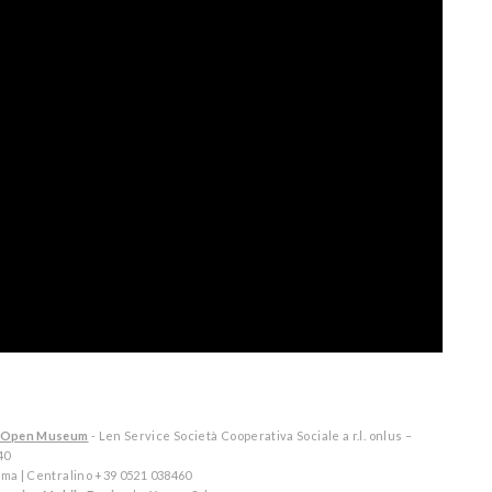
tal Open Museum
- Len Service Società Cooperativa Sociale a r.l. onlus –
40
arma | Centralino +39 0521 038460