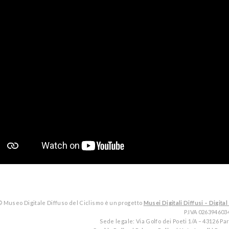
© Museo Digitale Diffuso del Ciclismo è un progetto
Musei Digitali Diffusi – Digi
P.IVA 026394603
Sede legale: Via Golfo dei Poeti 1/A – 43126 P