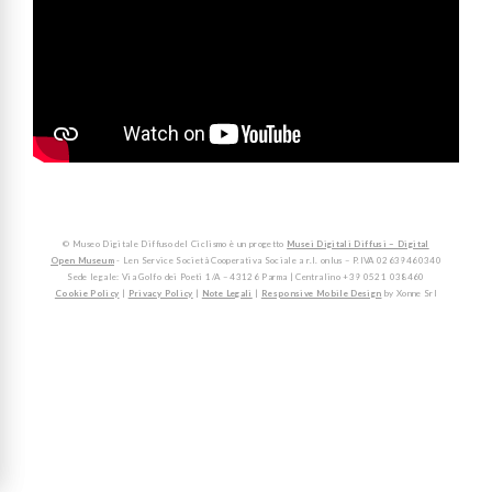
© Museo Digitale Diffuso del Ciclismo è un progetto
Musei Digitali Diffusi – Digital
Open Museum
- Len Service Società Cooperativa Sociale a r.l. onlus – P.IVA 02639460340
Sede legale: Via Golfo dei Poeti 1/A – 43126 Parma | Centralino +39 0521 038460
Cookie Policy
|
Privacy Policy
|
Note Legali
|
Responsive Mobile Design
by Xonne Srl