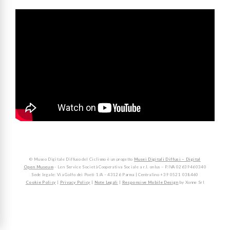
© Museo Digitale Diffuso del Ciclismo è un progetto
Musei Digitali Diffusi – Digital
Open Museum
- Len Service Società Cooperativa Sociale a r.l. onlus – P.IVA 02639460340
Sede legale: Via Golfo dei Poeti 1/A – 43126 Parma | Centralino +39 0521 038460
Cookie Policy
|
Privacy Policy
|
Note Legali
|
Responsive Mobile Design
by Xonne Srl